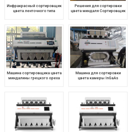
Инфракрасный сортировщик
Решения для сортировки
цвета ленточного типа
цвета миндаля Сортировщик
Сортировочная машина
цвета скорлупы,
InGaAs с камерами
отделяющий разбитый сорт
миндаля
Машина сортировщика цвета
Машина для сортировки
миндалины грецкого ореха
цвета камеры InGaAs
пекана сортировщика цвета
инфракрасная NIR,
высокой точности
используемая для
ультракрасная
сортировки ядра и скорлупы
миндаля