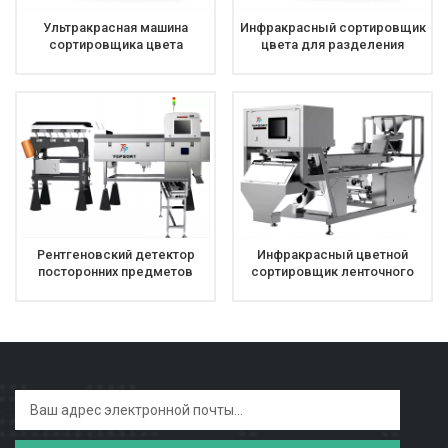
Ультракрасная машина
Инфракрасный сортировщик
сортировщика цвета
цвета для разделения
используемая для
скорлупы и ядра миндаля
сортировать ядро и раковину
пекана
грецкого ореха
Рентгеновский детектор
Инфракрасный цветной
посторонних предметов
сортировщик ленточного
типа для сортировки ядра и
скорлупы миндаля и грецких
орехов.