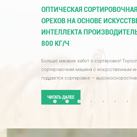
ОПТИЧЕСКАЯ СОРТИРОВОЧНА
ОРЕХОВ НА ОСНОВЕ ИСКУССТ
ИНТЕЛЛЕКТА ПРОИЗВОДИТЕЛ
800 КГ/Ч
Больше никаких забот о сортировке! Topso
сортировочная машина с искусственным и
поддается сортировке — высокоскоростная
интеллектуальная, подходит для орехов, зер
промышленных материалов. Одна машина п
ЧИТАТЬ ДАЛЕЕ
вашей продукции, улучшает эффективность 
обеспечивает ваш бизнес высококачестве
Оснащенная промышленными камерами вы
алгоритмами глубокого обучения на основе