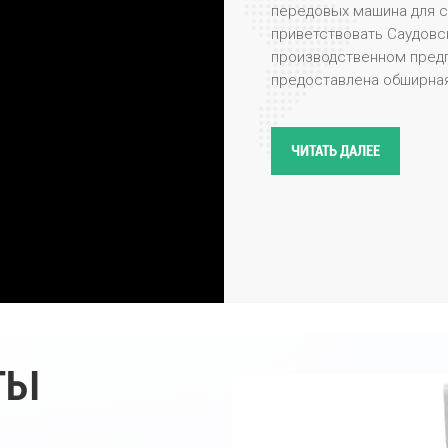
передовых машина для с
приветствовать Саудов
производственном предп
предоставлена ​​обширн
производственному пред
скрупулезные процессы
наших высокопроизводи
ЧИТАТЬ ДАЛЕЕ
славятся своей точност
ходе визита наша коман
продукции продемонстри
технологии сортировки п
особенности, как усове
интеграция искусственн
Делегация выразила бол
особенно к ее применен
промышленности, включ
ТЫ
переработку. Клиенты т
пластиковых хлопьев по 
впечатлены удивительно