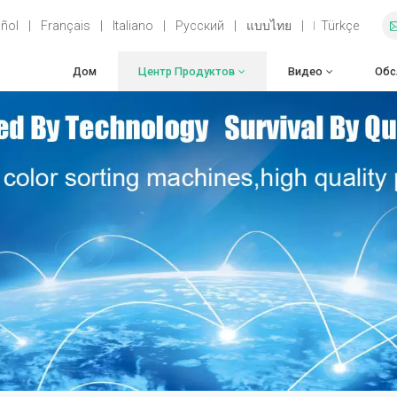
ñol
|
Français
|
Italiano
|
Русский
|
แบบไทย
|
Türkçe
Дом
Центр Продуктов
Видео
Обс