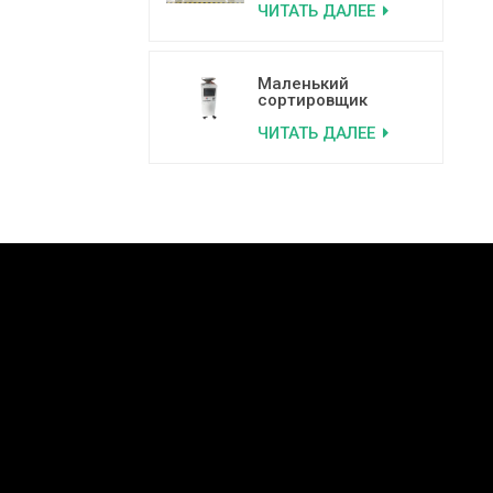
ЧИТАТЬ ДАЛЕЕ
5 желобами.
Машина для
сортировки
пластика.
Маленький
сортировщик
цветов для
ЧИТАТЬ ДАЛЕЕ
кофейных зерен по
низкой цене