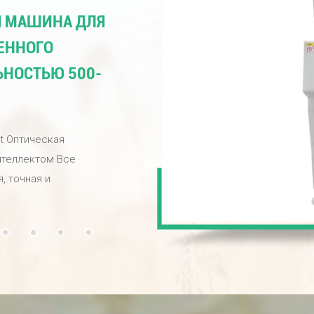
наших машин!
Я МАШИНА ДЛЯ
ВЕННОГО
ЬНОСТЬЮ 500-
rt Оптическая
нтеллектом Все
, точная и
на, бобовых, пищевых и
овышает качество
сортировки и
нными орехами.
сокого разрешения и
 искусственного