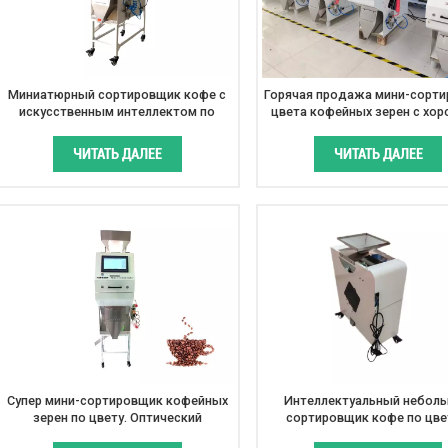
Миниатюрный сортировщик кофе с
Горячая продажа мини-сорт
искусственным интеллектом по
цвета кофейных зерен с хо
цвету для сортировки
отзывами
заплесневелых, гниющих и
ЧИТАТЬ ДАЛЕЕ
ЧИТАТЬ ДАЛЕЕ
сломанных кофейных зерен.
Супер мини-сортировщик кофейных
Интеллектуальный небол
зерен по цвету. Оптический
сортировщик кофе по цве
сортировщик кофе. Цена.
использованием искусстве