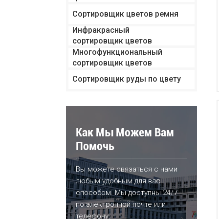
Сортировщик цветов ремня
Инфракрасный
сортировщик цветов
Многофункциональный
сортировщик цветов
Сортировщик руды по цвету
Как Мы Можем Вам
Помочь
Вы можете связаться с нами
любым удобным для вас
способом. Мы доступны 24/7
по электронной почте или
телефону.