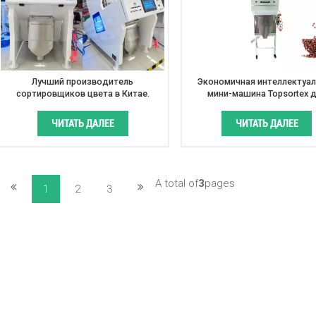
Лучший производитель
Экономичная интеллектуал
сортировщиков цвета в Китае.
мини-машина Topsortex 
Машина для сортировки цвета для
кофейных зерен, сортировщи
кофе.
ЧИТАТЬ ДАЛЕЕ
ЧИТАТЬ ДАЛЕЕ
A total of
3
pages
1
2
3