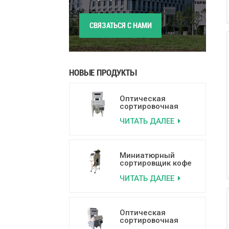
СВЯЗАТЬСЯ С НАМИ
НОВЫЕ ПРОДУКТЫ
Оптическая
сортировочная
машина для орехов
ЧИТАТЬ ДАЛЕЕ
на основе
искусственного
интеллекта
производительностью
500-800 кг/ч
Миниатюрный
сортировщик кофе
с искусственным
ЧИТАТЬ ДАЛЕЕ
интеллектом по
цвету для
сортировки
заплесневелых,
гниющих и
Оптическая
сломанных
сортировочная
кофейных зерен.
машина для риса по