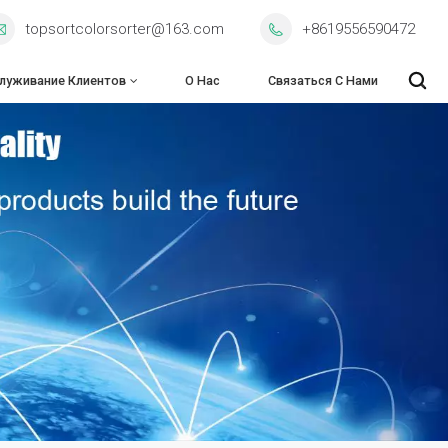
topsortcolorsorter@163.com
+8619556590472
луживание Клиентов
О Нас
Связаться С Нами