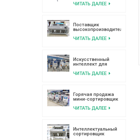
ЧИТАТЬ ДАЛЕЕ
цвету с
использованием
технологии
глубокого обучения
на основе
Поставщик
искусственного
высокопроизводительных
интеллекта.
сортировочных
ЧИТАТЬ ДАЛЕЕ
машин для кокосов
по цвету
Искусственный
интеллект для
сортировки по
ЧИТАТЬ ДАЛЕЕ
цвету фисташек.
Машина для
сортировки на
основе глубокого
обучения.
Горячая продажа
мини-сортировщик
цвета кофейных
ЧИТАТЬ ДАЛЕЕ
зерен с хорошими
отзывами
Интеллектуальный
сортировщик
пластика по цвету с